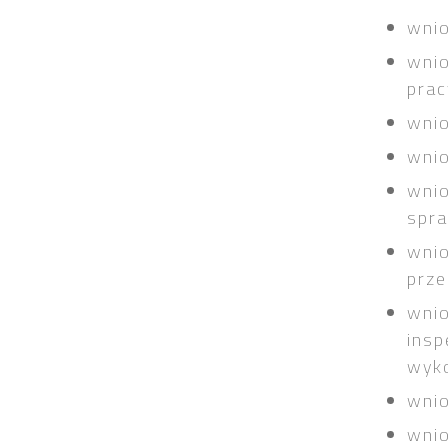
wnio
wni
prac
wni
wnio
wnio
spra
wnio
prze
wni
insp
wyko
wnio
wnio