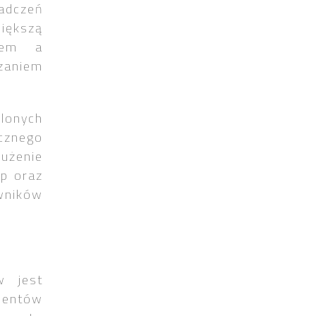
adczeń
ększą
kiem a
dzaniem
lonych
cznego
użenie
op oraz
ników
w jest
mentów