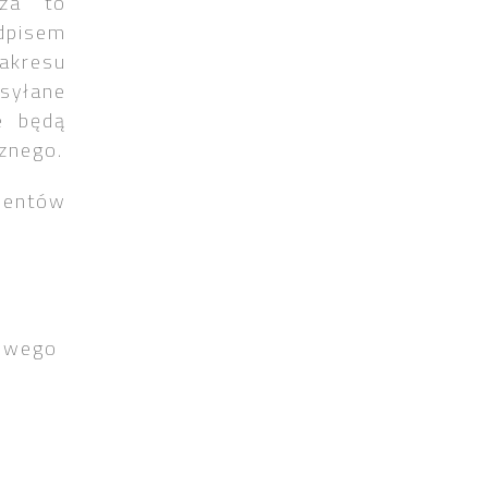
cza to
pisem
akresu
syłane
e będą
znego.
mentów
nowego