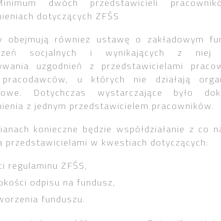
Minimum dwóch przedstawicieli pracown
ieniach dotyczących ZFŚS
y obejmują również ustawę o zakładowym fu
czeń socjalnych i wynikających z niej
ywania uzgodnień z przedstawicielami praco
 pracodawców, u których nie działają organ
kowe. Dotychczas wystarczające było dok
ienia z jednym przedstawicielem pracowników.
anach konieczne będzie współdziałanie z co n
przedstawicielami w kwestiach dotyczących:
ci regulaminu ZFŚS,
kości odpisu na fundusz,
worzenia funduszu.