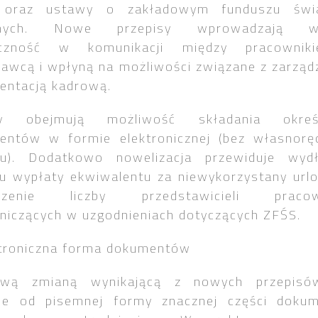
 oraz ustawy o zakładowym funduszu świ
alnych. Nowe przepisy wprowadzają wi
yczność w komunikacji między pracowni
awcą i wpłyną na możliwości związane z zarzą
entacją kadrową.
y obejmują możliwość składania okreś
entów w formie elektronicznej (bez własnorę
su). Dodatkowo nowelizacja przewiduje wydł
u wypłaty ekwiwalentu za niewykorzystany url
kszenie liczby przedstawicieli pracow
niczących w uzgodnieniach dotyczących ZFŚS.
ktroniczna forma dokumentów
ową zmianą wynikającą z nowych przepisó
cie od pisemnej formy znacznej części doku