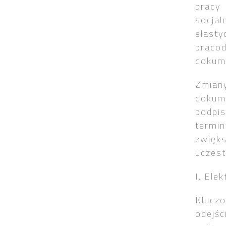
pracy
socj
elast
pracod
dokum
Zmian
dokum
podpi
termin
zwię
uczest
I. Ele
Klucz
odejś