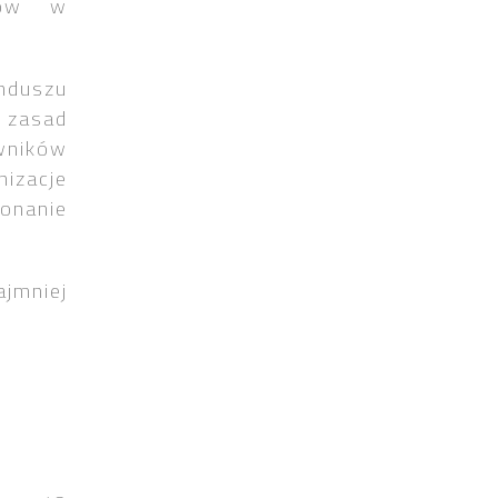
ików w
nduszu
 zasad
wników
izacje
onanie
ajmniej