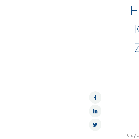
H
Prezy