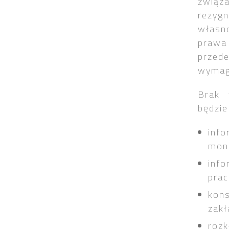
związ
rezy
własn
prawa
przed
wymaga
Brak 
będzie
info
moni
info
pra
kons
zakł
rozk