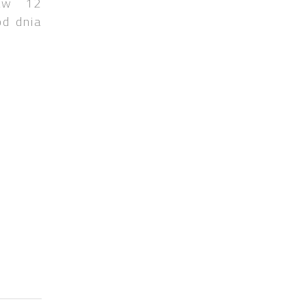
taw 12
od dnia