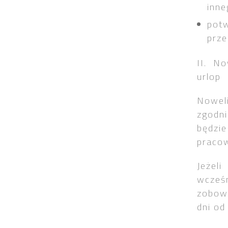
inne
potw
prze
II. N
urlop
Nowel
zgodn
będzi
pracow
Jeżel
wcześn
zobow
dni od