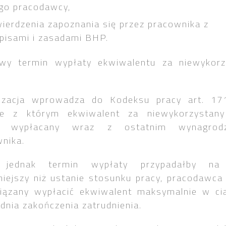
go pracodawcy,
ierdzenia zapoznania się przez pracownika z
pisami i zasadami BHP.
owy termin wypłaty ekwiwalentu za niewykorz
izacja wprowadza do Kodeksu pracy art. 17
ie z którym ekwiwalent za niewykorzystany
e wypłacany wraz z ostatnim wynagrod
nika.
i jednak termin wypłaty przypadałby na
iejszy niż ustanie stosunku pracy, pracodawca
iązany wypłacić ekwiwalent maksymalnie w ci
 dnia zakończenia zatrudnienia.