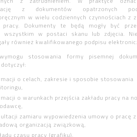
anych
z zatrudnieniem. W praktyce ozna
gnację z dokumentów opatrzonych pod
oręcznym w wielu codziennych czynnościach z z
 pracy. Dokumenty te będą mogły być prze
e wszystkim w postaci skanu lub zdjęcia. Ni
ły również kwalifikowanego podpisu elektronic
wymogu stosowania formy pisemnej doku
 dotyczył:
rmacji o celach, zakresie i sposobie stosowania
toringu,
rmacji o warunkach przejścia zakładu pracy na 
codawcę,
ultacji zamiaru wypowiedzenia umowy o pracę z
adową organizacją związkową,
ładu czasu pracy (grafiku),