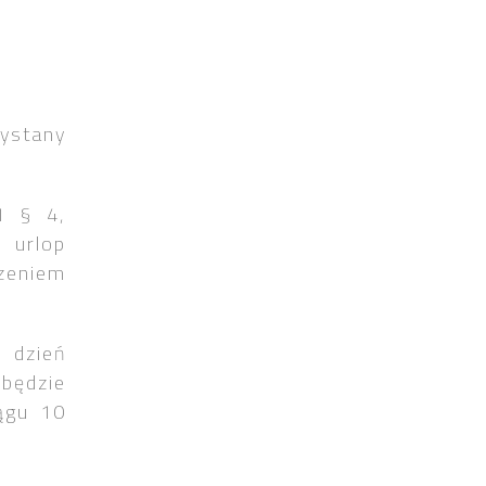
ystany
1 § 4,
 urlop
zeniem
 dzień
 będzie
ągu 10