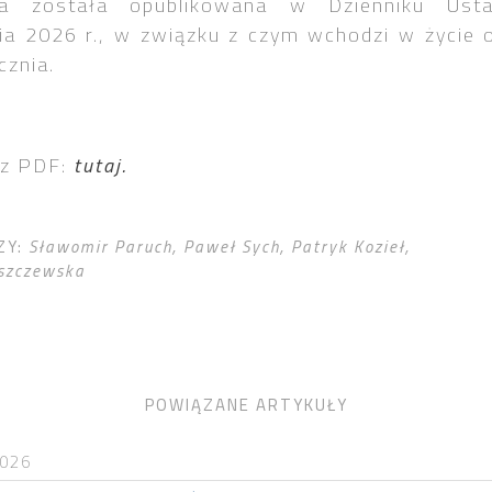
a została opublikowana w Dzienniku Us
ia 2026 r., w związku z czym wchodzi w życie 
cznia.
rz PDF:
tutaj.
ZY:
Sławomir Paruch
Paweł Sych
Patryk Kozieł
uszczewska
POWIĄZANE ARTYKUŁY
2026