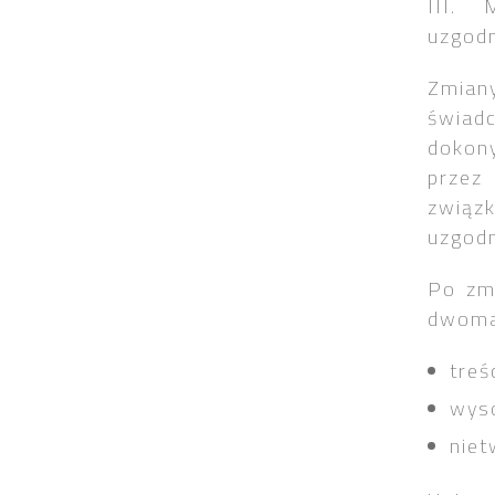
III. 
uzgodn
Zmian
świad
dokon
przez
związ
uzgodn
Po zmi
dwoma 
treś
wyso
niet